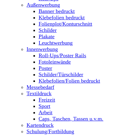
Außenwerbung
Banner bedruckt
Klebefolien bedruckt
Folienplot/Konturschnitt
Schilder
Plakate
Leuchtwerbung
Innenwerbung
Roll-Ups/Poster Rails
Fotoleinwände
Poster
Schilder/Türschilder
Klebefolien/Folien bedruckt
Messebedarf
Textildruck
Freizeit
Sport
Arbeit
Caps, Taschen, Tassen u.v.m.
Kartendruck
Schulung/Fortbildung