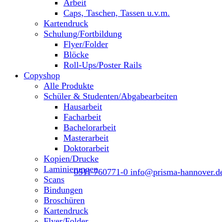
Arbeit
Caps, Taschen, Tassen u.v.m.
Kartendruck
Schulung/Fortbildung
Flyer/Folder
Blöcke
Roll-Ups/Poster Rails
Copyshop
Alle Produkte
Schüler & Studenten/Abgabearbeiten
Hausarbeit
Facharbeit
Bachelorarbeit
Masterarbeit
Doktorarbeit
Kopien/Drucke
Laminierungen
0511 760771-0
info@prisma-hannover.d
Scans
Bindungen
Broschüren
Kartendruck
Flyer/Folder