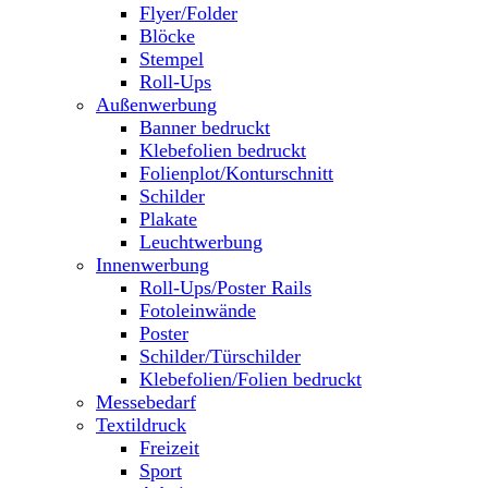
Flyer/Folder
Blöcke
Stempel
Roll-Ups
Außenwerbung
Banner bedruckt
Klebefolien bedruckt
Folienplot/Konturschnitt
Schilder
Plakate
Leuchtwerbung
Innenwerbung
Roll-Ups/Poster Rails
Fotoleinwände
Poster
Schilder/Türschilder
Klebefolien/Folien bedruckt
Messebedarf
Textildruck
Freizeit
Sport